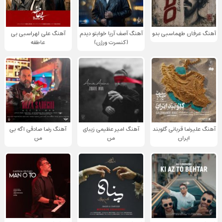
آهنگ عرفان طهماسبی بدو
آهنگ آصف آریا خوابتو دیدم
آهنگ علی لهراسبی بی
(کنسرت ورژن)
عاطفه
آهنگ علیرضا قربانی گلوبند
آهنگ امیر عظیمی زیبای
آهنگ رضا صادقی اگه بی
ایران
من
من