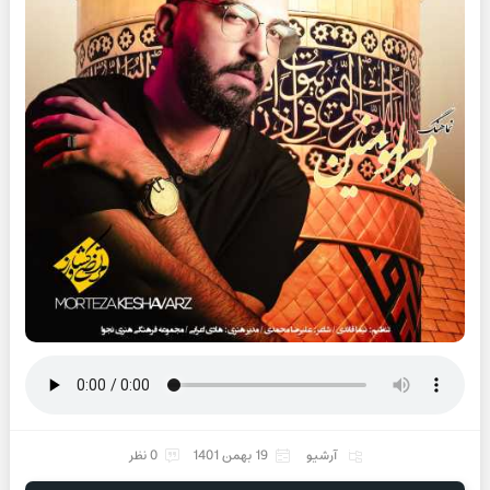
آرشیو
19 بهمن 1401
0 نظر