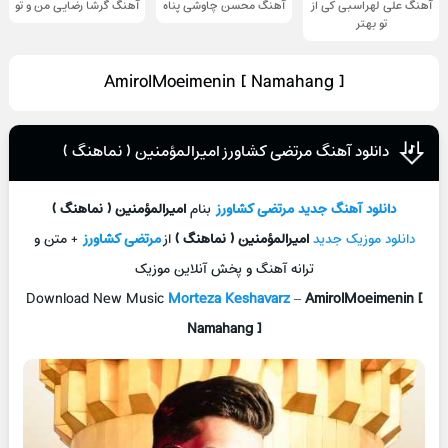
آهنگ علی لهراسبی کی از
آهنگ محسن چاوشی پناه
آهنگ گرشا رضایی من و تو
تو ‌بهتر
AmirolMoeimenin [ Namahang ]
دانلود آهنگ مرتضی کشاورز امیرالمؤمنین ( نماهنگ )
دانلود آهنگ جديد
مرتضی کشاورز
بنام
امیرالمؤمنین ( نماهنگ )
دانلود موزیک جديد
امیرالمؤمنین ( نماهنگ )
از
مرتضی کشاورز
+ متن و
ترانه آهنگ و پخش آنلاين موزيک
Download New Music
Morteza Keshavarz
–
AmirolMoeimenin [
Namahang ]