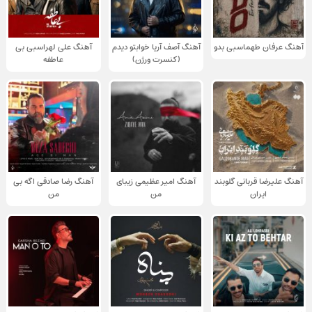
آهنگ عرفان طهماسبی بدو
آهنگ آصف آریا خوابتو دیدم
آهنگ علی لهراسبی بی
(کنسرت ورژن)
عاطفه
آهنگ علیرضا قربانی گلوبند
آهنگ امیر عظیمی زیبای
آهنگ رضا صادقی اگه بی
ایران
من
من