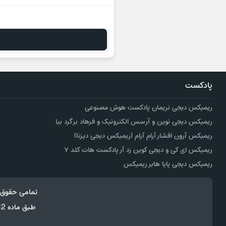
پادکست
ریمیکس دیجی نریمان پادکست هوش مصنوعی
ریمیکس دیجی نوین و آرسس الکترونیک و فرهاد برگرد بیا
ریمیکس آرون افشار آرام آرام (ریمیکس دیجی دیزنا)
ریمیکس ای کی و دیجی کوین زد آر پادکست هات کلد ۷
ریمیکس دیجی پایا هابر ریمیکس
تمامی حقوق 
طبق ماده 12 فصل سوم قانون جرائم رایانه ای کپی برداری از قالب و محتوا پیگرد قانونی خواهد داشت.