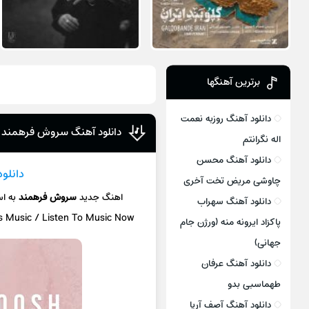
برترین آهنگها
دانلود آهنگ روزبه نعمت
دانلود آهنگ سروش فرهمند ام
اله نگرانتم
دانلود آهنگ محسن
دانلو
چاوشی مریض تخت آخری
اهنگ جدید
سروش فرهمند
به ا
دانلود آهنگ سهراب
cs Music / Listen To Music Now
پاکزاد ایرونه منه (ورژن جام
جهانی)
دانلود آهنگ عرفان
طهماسبی بدو
دانلود آهنگ آصف آریا