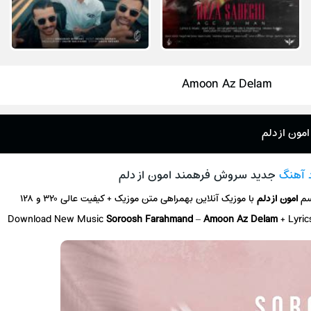
Amoon Az Delam
ون از دلم
د آهنگ
جدید سروش فرهمند امون از دلم
سم
امون از دلم
با موزیک آنلاین
بهمراهی متن موزیک + کیفیت عالی ۳۲۰ و ۱۲۸
Download New Music
Soroosh Farahmand
–
Amoon Az Delam
+ L
yri