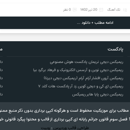
تک آهنگ
20 تیر 1402
0 نظر
ادامه مطلب + دانلود ...
پادکست
مو
ریمیکس دیجی نریمان پادکست هوش مصنوعی
دا
ریمیکس دیجی نوین و آرسس الکترونیک و فرهاد برگرد بیا
دا
ریمیکس آرون افشار آرام آرام (ریمیکس دیجی دیزنا)
دا
ریمیکس ای کی و دیجی کوین زد آر پادکست هات کلد ۷
دا
ریمیکس دیجی پایا هابر ریمیکس
دا
مطالب برای موزیکیت محفوظ است و هرگونه کپی برداری بدون ذکر منبع ممنو
طراحی قالب وردپرس
:
وبیت