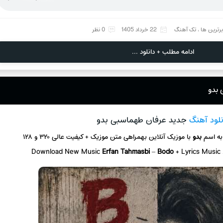
برترین ها
،
تک آهنگ
22 خرداد 1405
0 نظر
ادامه مطلب + دانلود ...
 بدو
نلود آهنگ
جدید عرفان طهماسبی بدو
به اسم
بدو
با موزیک آنلاین بهمراهی متن موزیک + کیفیت عالی ۳۲۰ و ۱۲۸
Download New Music
Erfan Tahmasbi
–
Bodo
+ Lyrics Music