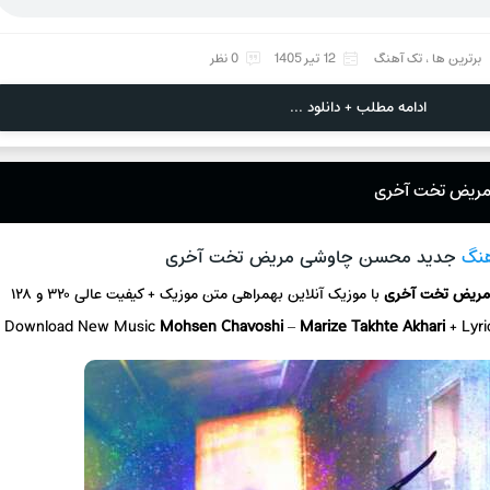
برترین ها
،
تک آهنگ
12 تیر 1405
0 نظر
ادامه مطلب + دانلود ...
مریض تخت آخری
هنگ
جدید محسن چاوشی مریض تخت آخری
ریض تخت آخری
با موزیک آنلاین بهمراهی متن موزیک + کیفیت عالی ۳۲۰ و ۱۲۸
Download New Music
Mohsen Chavoshi
–
Marize Takhte Akhari
+ Lyr