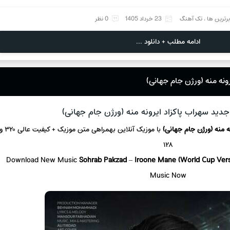
برترین ها
،
تک آهنگ
23 خرداد 1405
0 نظر
ادامه مطلب + دانلود ...
ونه منه (ورژن جام جهانی)
دید سهراب پاکزاد ایرونه منه (ورژن جام جهانی)
ه منه (ورژن جام جهانی)
با موزیک آنلاین بهمراهی متن موزیک + کیفیت عالی
۱۲۸
Download New Music
Sohrab Pakzad
–
Iroone Mane (World Cup Ver
Music Now