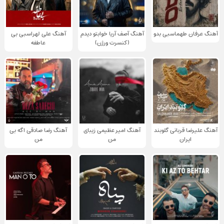
آهنگ عرفان طهماسبی بدو
آهنگ آصف آریا خوابتو دیدم
آهنگ علی لهراسبی بی
(کنسرت ورژن)
عاطفه
آهنگ علیرضا قربانی گلوبند
آهنگ امیر عظیمی زیبای
آهنگ رضا صادقی اگه بی
ایران
من
من