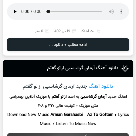
تک آهنگ
19 دی 1402
0 نظر
ادامه مطلب + دانلود ...
دانلود آهنگ آرمان گرشاسبی از تو گفتم
دانلود آهنگ
جدید آرمان گرشاسبی از تو گفتم
اهنگ جدید
آرمان گرشاسبی
به اسم
از تو گفتم
با موزیک آنلاین
بهمراهی
متن موزیک + کیفیت عالی ۳۲۰ و ۱۲۸
Download New Music
Arman Garshasbi
–
Az To Goftam
+ L
yrics
Music / Listen To Music Now