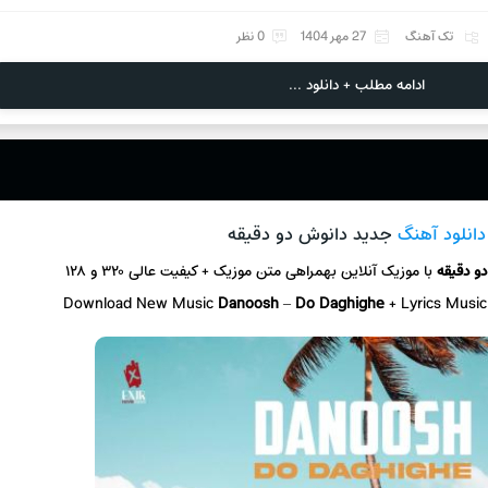
تک آهنگ
27 مهر 1404
0 نظر
ادامه مطلب + دانلود ...
دانلود آهنگ
جدید دانوش دو دقیقه
دو دقیقه
با موزیک آنلاین
بهمراهی متن موزیک + کیفیت عالی ۳۲۰ و ۱۲۸
Download New Music
Danoosh
–
Do Daghighe
+ L
yrics Musi