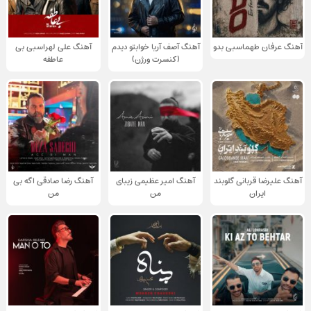
آهنگ عرفان طهماسبی بدو
آهنگ آصف آریا خوابتو دیدم
آهنگ علی لهراسبی بی
(کنسرت ورژن)
عاطفه
آهنگ علیرضا قربانی گلوبند
آهنگ امیر عظیمی زیبای
آهنگ رضا صادقی اگه بی
ایران
من
من