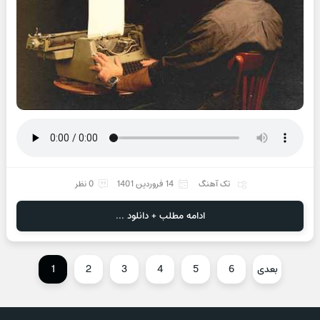
تک آهنگ
14 فروردین 1401
0 نظر
ادامه مطلب + دانلود ...
بعدی
6
5
4
3
2
1