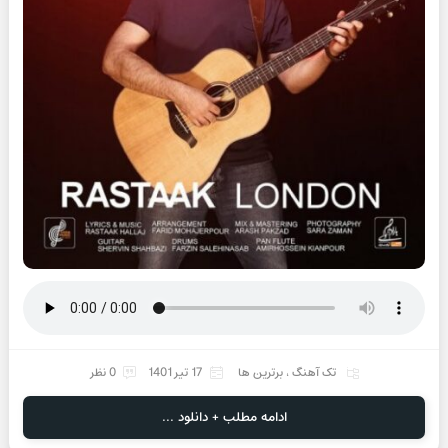
تک آهنگ
،
برترین ها
17 تیر 1401
0 نظر
ادامه مطلب + دانلود ...