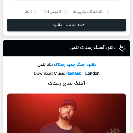
تک آهنگ
،
برترین ها
21 بهمن 1401
0 نظر
ادامه مطلب + دانلود ...
دانلود آهنگ رستاک لندن
دانلود آهنگ جدید
رستاک
بنام
لندن
Download Music
Rastaak
–
London
آهنگ لندن رستاک