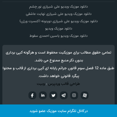
دانلود موزیک ویدیو علی شیرازی نور چشم
دانلود موزیک ویدیو علی شیرازی نهایت عاشقی
دانلود موزیک ویدیو علی شیرازی دوردونه (کنسرت ورژن)
دانلود موزیک ویدیو
دانلود موزیک ویدیو یاسین احمدی سقوط
تمامی حقوق مطالب برای موزیکیت محفوظ است و هرگونه کپی برداری
بدون ذکر منبع ممنوع می باشد.
طبق ماده 12 فصل سوم قانون جرائم رایانه ای کپی برداری از قالب و محتوا
پیگرد قانونی خواهد داشت.
طراحی قالب وردپرس
:
وبیت
آپارات
تلگرام
تويتر
اینستاگرام
لینکدین
فيسب
در کانال تلگرام سایت موزیک عضو شوید