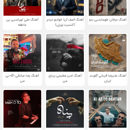
آهنگ عرفان طهماسبی بدو
آهنگ آصف آریا خوابتو دیدم
آهنگ علی لهراسبی بی
(کنسرت ورژن)
عاطفه
آهنگ علیرضا قربانی گلوبند
آهنگ امیر عظیمی زیبای
آهنگ رضا صادقی اگه بی
ایران
من
من