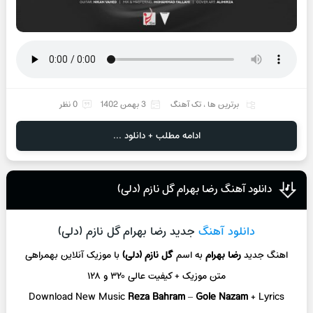
برترین ها
،
تک آهنگ
3 بهمن 1402
0 نظر
ادامه مطلب + دانلود ...
دانلود آهنگ رضا بهرام گل نازم (دلی)
دانلود آهنگ
جدید رضا بهرام گل نازم (دلی)
اهنگ جدید
رضا بهرام
به اسم
گل نازم (دلی)
با موزیک آنلاین
بهمراهی
متن موزیک + کیفیت عالی ۳۲۰ و ۱۲۸
Download New Music
Reza Bahram
–
Gole Nazam
+ L
yrics