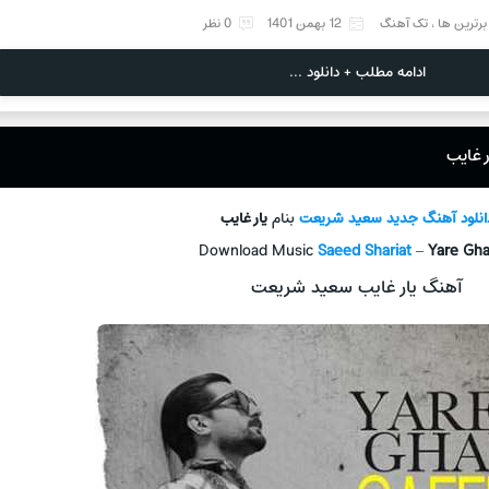
برترین ها
،
تک آهنگ
12 بهمن 1401
0 نظر
ادامه مطلب + دانلود ...
 غایب
انلود آهنگ جدید
سعید شریعت
بنام
یار غایب
Download Music
Saeed Shariat
–
Yare Gh
آهنگ یار غایب سعید شریعت