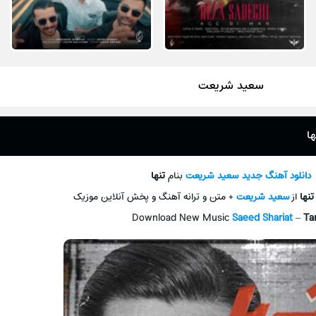
سعید شریعت
ا
دانلود آهنگ جديد
سعید شریعت
بنام
تنها
تنها
از
سعید شریعت
+ متن و ترانه آهنگ و پخش آنلاين موزيک
Download New Music
Saeed Shariat
–
Ta