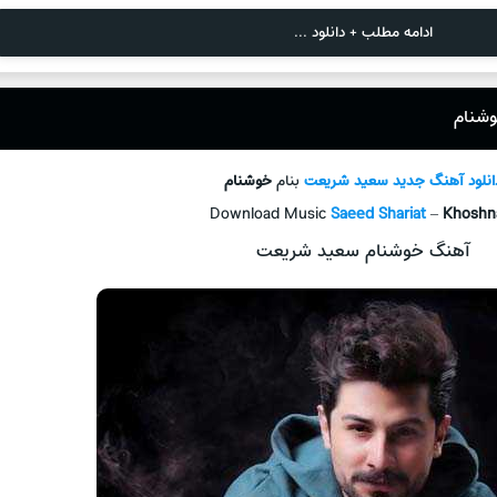
ادامه مطلب + دانلود ...
وشنام
انلود آهنگ جدید
سعید شریعت
بنام
خوشنام
Download Music
Saeed Shariat
–
Khosh
آهنگ خوشنام سعید شریعت