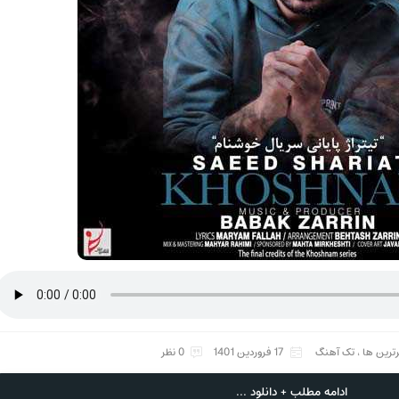
رترین ها
،
تک آهنگ
17 فروردین 1401
0 نظر
ادامه مطلب + دانلود ...