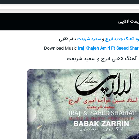
عت لالایی
لود آهنگ جدید
ایرج
و
سعید شریعت
بنام
لالایی
Download Music
Iraj Khajeh Amiri Ft Saeed Shar
آهنگ لالایی ایرج و سعید شریعت