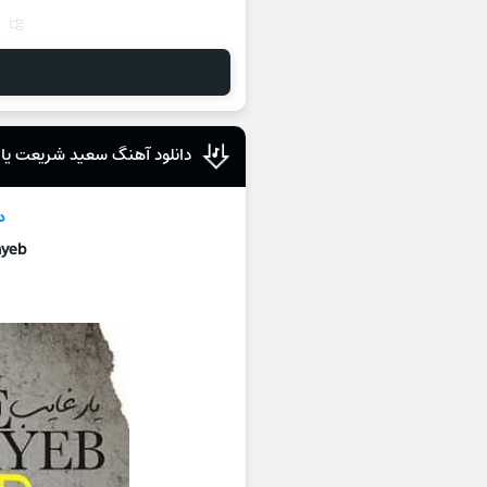
دانلود آهنگ سعید شریعت یار
د
ayeb