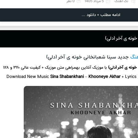
تک آهنگ
5 مرداد 1405
0 نظر
ادامه مطلب + دانلود ...
خونه ی آخر (دلی)
هنگ
جدید سینا شعبانخانی خونه ی آخر (دلی)
خونه ی آخر (دلی)
با موزیک آنلاین
بهمراهی متن موزیک + کیفیت عالی ۳۲۰ و ۱۲۸
Download New Music
Sina Shabankhani
–
Khooneye Akhar
+ L
yrics