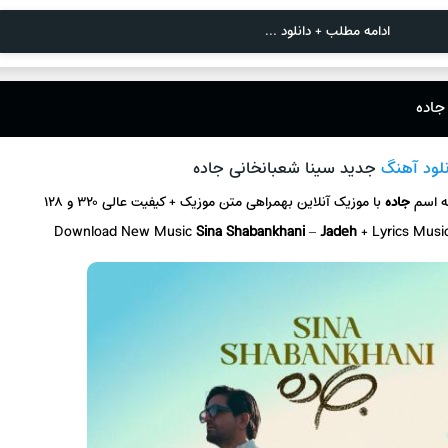
ادامه مطلب + دانلود ...
جاده
نلود آهنگ
جدید سینا شعبانخانی جاده
ه اسم
جاده
با موزیک آنلاین
بهمراهی متن موزیک + کیفیت عالی ۳۲۰ و ۱۲۸
Download New Music
Sina Shabankhani
–
Jadeh
+ L
yrics Musi