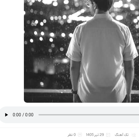
تک آهنگ
29 تیر 1405
0 نظر