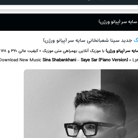
ایه سر (پیانو ورژن)
گ
جدید سینا شعبانخانی سایه سر (پیانو ورژن)
ایه سر (پیانو ورژن)
با موزیک آنلاین
بهمراهی متن موزیک + کیفیت عالی ۳۲۰ و ۱۲۸
Download New Music
Sina Shabankhani
–
Saye Sar [Piano Version]
+ L
y