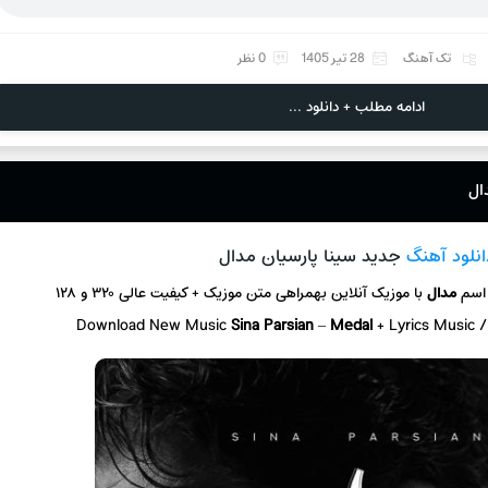
تک آهنگ
28 تیر 1405
0 نظر
ادامه مطلب + دانلود ...
ال
انلود آهنگ
جدید سینا پارسیان مدال
 اسم
مدال
با موزیک آنلاین
بهمراهی متن موزیک + کیفیت عالی ۳۲۰ و ۱۲۸
Download New Music
Sina Parsian
–
Medal
+ L
yrics Music 