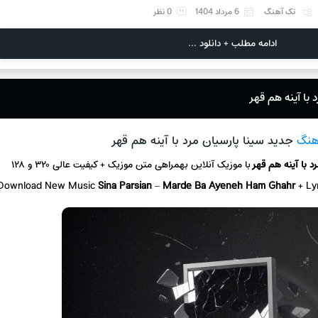
تک آهنگ
6 مرداد 1404
0 نظر
ادامه مطلب + دانلود ...
 با آینه هم قهر
آهنگ
جدید سینا پارسیان مرد با آینه هم قهر
د با آینه هم قهر
با موزیک آنلاین
بهمراهی متن موزیک + کیفیت عالی ۳۲۰ و ۱۲۸
Download New Music
Sina Parsian
–
Marde Ba Ayeneh Ham Ghahr
+ L
y