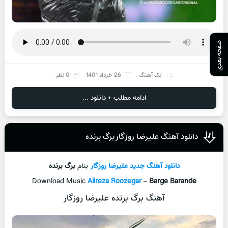
صفحه بعدی
تک آهنگ
26 خرداد 1401
0 نظر
ادامه مطلب + دانلود ...
دانلود آهنگ علیرضا روزگار برگ برنده
دانلود آهنگ جدید
علیرضا روزگار
بنام
برگ برنده
Download Music
Alireza Roozegar
–
Barge Barande
آهنگ برگ برنده علیرضا روزگار