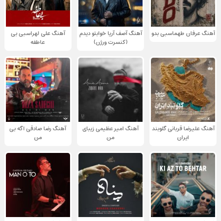
آهنگ عرفان طهماسبی بدو
آهنگ آصف آریا خوابتو دیدم
آهنگ علی لهراسبی بی
(کنسرت ورژن)
عاطفه
آهنگ علیرضا قربانی گلوبند
آهنگ امیر عظیمی زیبای
آهنگ رضا صادقی اگه بی
ایران
من
من