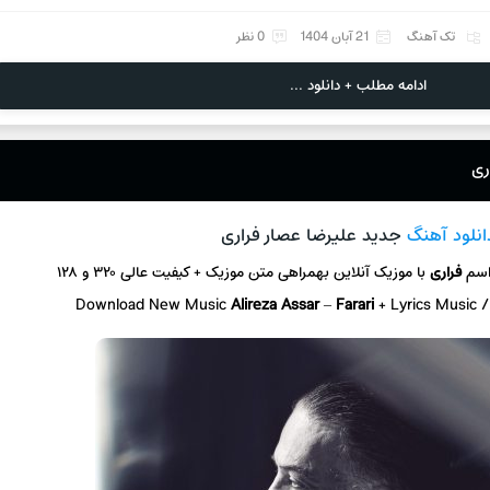
تک آهنگ
21 آبان 1404
0 نظر
ادامه مطلب + دانلود ...
ری
انلود آهنگ
جدید علیرضا عصار فراری
اسم
فراری
با موزیک آنلاین
بهمراهی متن موزیک + کیفیت عالی ۳۲۰ و ۱۲۸
Download New Music
Alireza Assar
–
Farari
+ L
yrics Music 