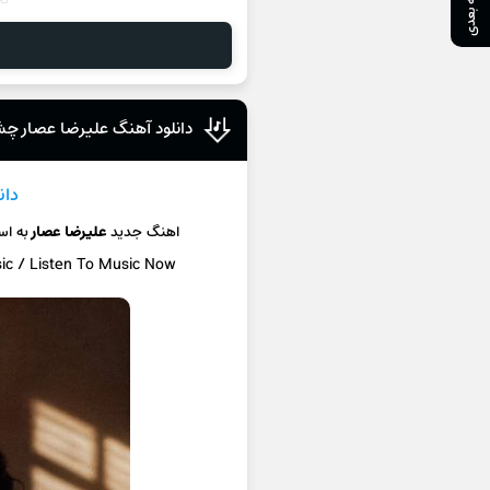
صفحه بعدی
دانلود آهنگ علیرضا عصار چش
دان
اهنگ جدید
علیرضا عصار
به ا
sic / Listen To Music Now