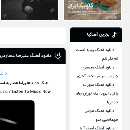
برترین آهنگها
دانلود آهنگ روزبه نعمت
دانلود آهنگ علیرضا عصار دری
اله نگرانتم
دانلود آهنگ محسن
دانل
چاوشی مریض تخت آخری
اهنگ جدید
علیرضا عصار
به اس
دانلود آهنگ سهراب
Music / Listen To Music Now
پاکزاد ایرونه منه (ورژن جام
جهانی)
دانلود آهنگ عرفان
طهماسبی بدو
دانلود آهنگ آصف آریا