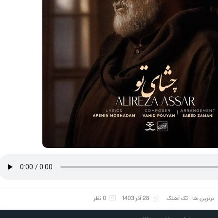
برترین ها
،
تک آهنگ
28 آذر 1403
0 نظر