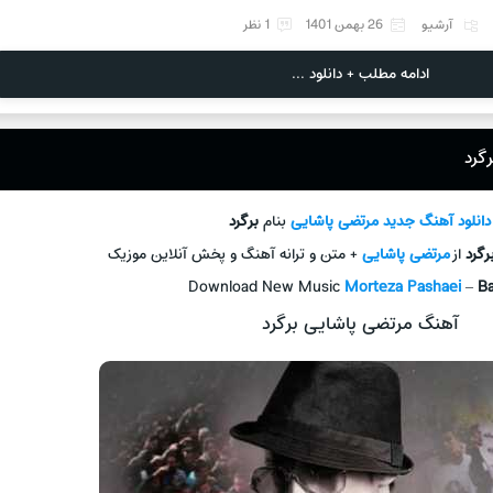
آرشیو
26 بهمن 1401
1 نظر
ادامه مطلب + دانلود ...
گرد
دانلود آهنگ جدید
مرتضی پاشایی
بنام
برگرد
رگرد
از
مرتضی پاشایی
+ متن و ترانه آهنگ و پخش آنلاین موزیک
Download New Music
Morteza Pashaei
–
B
آهنگ مرتضی پاشایی برگرد