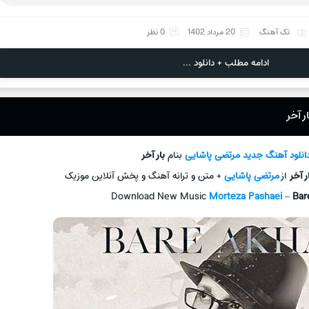
تک آهنگ
20 مرداد 1402
0 نظر
ادامه مطلب + دانلود ...
ر آخر
انلود آهنگ جديد
مرتضی پاشایی
بنام
بار آخر
ر آخر
از
مرتضی پاشایی
+ متن و ترانه آهنگ و پخش آنلاين موزيک
Download New Music
Morteza Pashaei
–
Bar