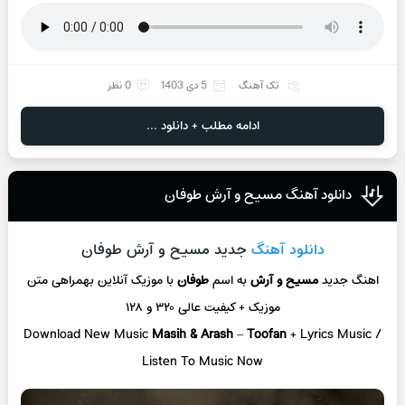
تک آهنگ
5 دی 1403
0 نظر
ادامه مطلب + دانلود ...
دانلود آهنگ مسیح و آرش طوفان
دانلود آهنگ
جدید مسیح و آرش طوفان
اهنگ جدید
مسیح و آرش
به اسم
طوفان
با موزیک آنلاین
بهمراهی متن
موزیک + کیفیت عالی ۳۲۰ و ۱۲۸
Download New Music
Masih & Arash
–
Toofan
+ L
yrics Music /
Listen To Music Now