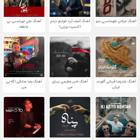
آهنگ عرفان طهماسبی بدو
آهنگ آصف آریا خوابتو دیدم
آهنگ علی لهراسبی بی
(کنسرت ورژن)
عاطفه
آهنگ علیرضا قربانی گلوبند
آهنگ امیر عظیمی زیبای
آهنگ رضا صادقی اگه بی
ایران
من
من