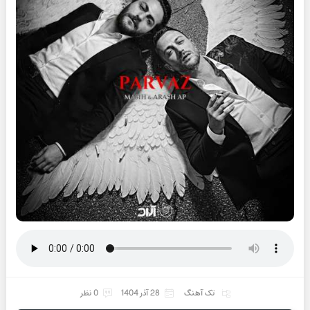
تک آهنگ
28 آذر 1404
0 نظر