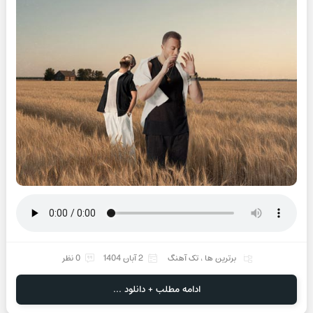
برترین ها
،
تک آهنگ
2 آبان 1404
0 نظر
ادامه مطلب + دانلود ...