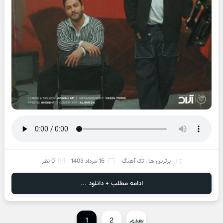
برترین ها
،
تک آهنگ
16 مرداد 1403
0 نظر
ادامه مطلب + دانلود ...
بعدی
2
1