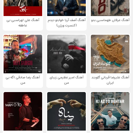
آهنگ عرفان طهماسبی بدو
آهنگ آصف آریا خوابتو دیدم
آهنگ علی لهراسبی بی
(کنسرت ورژن)
عاطفه
آهنگ علیرضا قربانی گلوبند
آهنگ امیر عظیمی زیبای
آهنگ رضا صادقی اگه بی
ایران
من
من